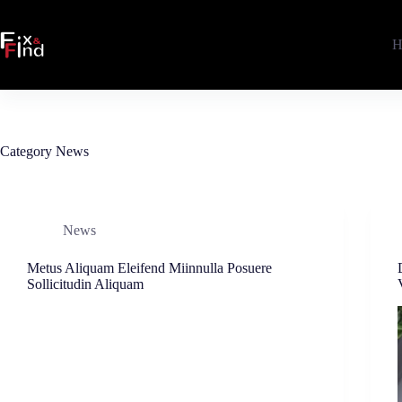
Skip
to
content
H
Category
News
News
Metus Aliquam Eleifend Miinnulla Posuere
Sollicitudin Aliquam