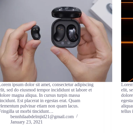
Lorem ipsum dolor sit amet, consectetur adipiscing
Lorem 
elit, sed do eiusmod tempor incididunt ut labore et
elit, 
dolore magna aliqua. In cursus turpis massa
dolore
tincidunt. Est placerat in egestas erat. Quam
egesta
elementum pulvinar etiam non quam lacus.
aliqua
Fringilla ut morbi tincidunt…
tellus
bennhilaabdelmjid21@gmail.com
January 23, 2021