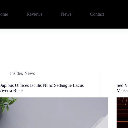
ome
Reviews
News
Contact
Insider
,
News
Dapibus Ultrices Iaculis Nunc Sedaugue Lacus
Sed V
Viverra Bitae
Maece